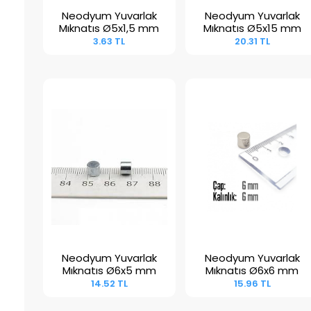
Neodyum Yuvarlak
Neodyum Yuvarlak
Sepete Ekle
Sepete Ekle
Mıknatıs Ø5x1,5 mm
Mıknatıs Ø5x15 mm
3.63 TL
20.31 TL
Neodyum Yuvarlak
Neodyum Yuvarlak
Sepete Ekle
Sepete Ekle
Mıknatıs Ø6x5 mm
Mıknatıs Ø6x6 mm
14.52 TL
15.96 TL