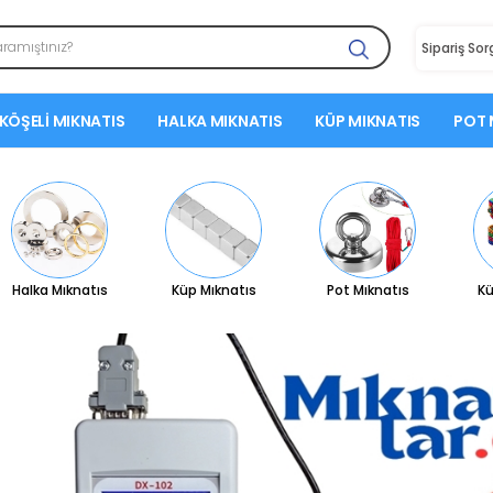
Sipariş So
KÖŞELI MIKNATIS
HALKA MIKNATIS
KÜP MIKNATIS
POT 
Halka Mıknatıs
Küp Mıknatıs
Pot Mıknatıs
Kü