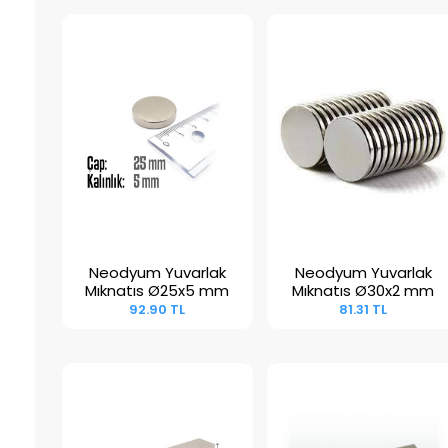
Neodyum Yuvarlak
Neodyum Yuvarlak
Sepete Ekle
Sepete Ekle
Mıknatıs Ø25x5 mm
Mıknatıs Ø30x2 mm
92.90 TL
81.31 TL