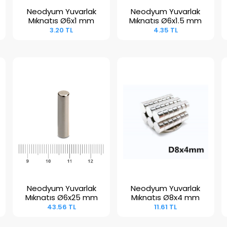
Neodyum Yuvarlak
Neodyum Yuvarlak
Sepete Ekle
Sepete Ekle
Mıknatıs Ø6x1 mm
Mıknatıs Ø6x1.5 mm
3.20 TL
4.35 TL
Neodyum Yuvarlak
Neodyum Yuvarlak
Sepete Ekle
Sepete Ekle
Mıknatıs Ø6x25 mm
Mıknatıs Ø8x4 mm
43.56 TL
11.61 TL