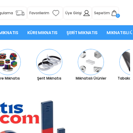
rgulama
Favorilerim
Üye Girişi
Sepetim
0
MIKNATIS
KÜRE MIKNATIS
ŞERIT MIKNATIS
MIKNATISLI 
re Mıknatıs
Şerit Mıknatıs
Mıknatıslı Ürünler
Tabaka 