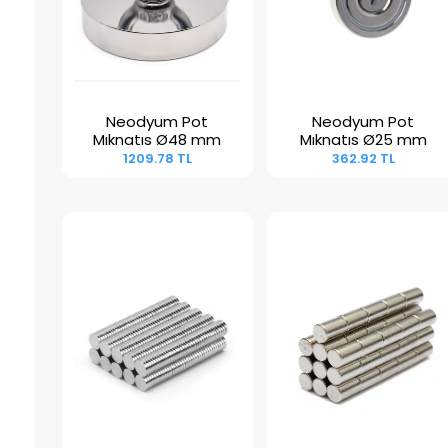
Neodyum Pot
Neodyum Pot
Sepete Ekle
Sepete Ekle
Mıknatıs Ø48 mm
Mıknatıs Ø25 mm
1209.78 TL
362.92 TL