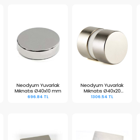
Neodyum Yuvarlak
Neodyum Yuvarlak
Sepete Ekle
Sepete Ekle
Mıknatıs Ø40x10 mm
Mıknatıs Ø40x20
mm
696.84 TL
1306.54 TL