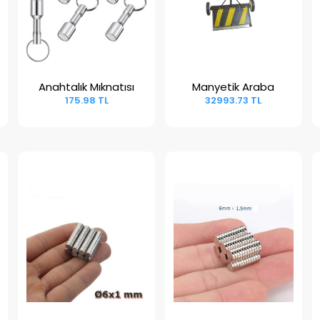
Anahtalık Mıknatısı
Manyetik Araba
Sepete Ekle
Sepete Ekle
175.98 TL
32993.73 TL