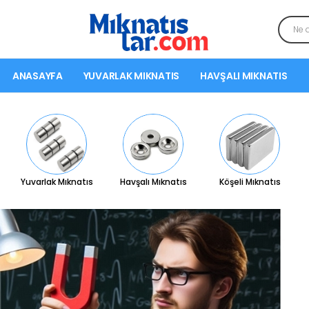
ANASAYFA
YUVARLAK MIKNATIS
HAVŞALI MIKNATIS
Yuvarlak Mıknatıs
Havşalı Mıknatıs
Köşeli Mıknatıs