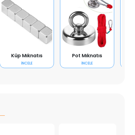
Küp Mıknatıs
Pot Mıknatıs
K
İNCELE
İNCELE