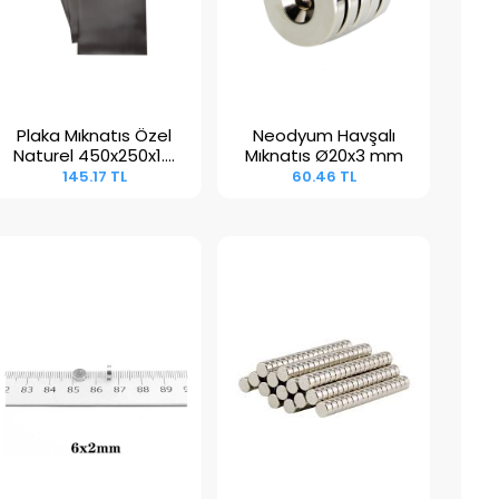
Plaka Mıknatıs Özel
Neodyum Havşalı
Sepete Ekle
Sepete Ekle
Naturel 450x250x1.5
Mıknatıs Ø20x3 mm
mm
145.17 TL
60.46 TL