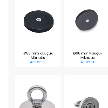
Ø88 mm Kauçuk
Ø66 mm Kauçuk
Sepete Ekle
Sepete Ekle
Mıknatıs
Mıknatıs
483.90 TL
411.32 TL