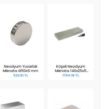
Neodyum Yuvarlak
Köşeli Neodyum
Sepete Ekle
Sepete Ekle
Mıknatıs Ø50x5 mm
Mıknatıs 140x25x5
mm
522.61 TL
1754.18 TL