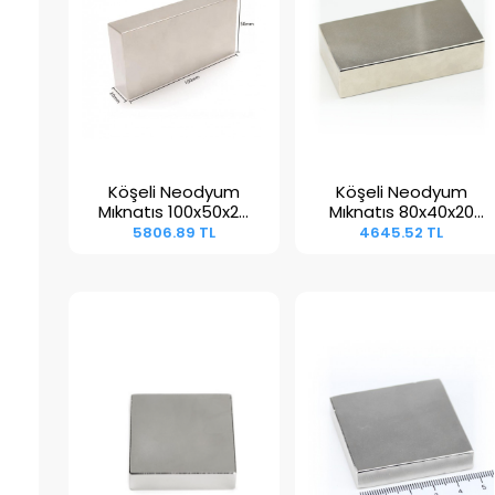
Köşeli Neodyum
Köşeli Neodyum
Sepete Ekle
Sepete Ekle
Mıknatıs 100x50x20
Mıknatıs 80x40x20
mm
mm
5806.89 TL
4645.52 TL