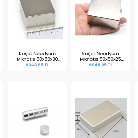
Köşeli Neodyum
Köşeli Neodyum
Sepete Ekle
Sepete Ekle
Mıknatıs 50x50x30
Mıknatıs 50x50x25
mm N38
mm N45
6048.85 TL
6048.85 TL