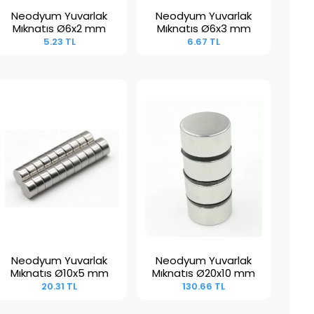
Neodyum Yuvarlak
Neodyum Yuvarlak
Sepete Ekle
Sepete Ekle
Mıknatıs Ø6x2 mm
Mıknatıs Ø6x3 mm
5.23 TL
6.67 TL
Neodyum Yuvarlak
Neodyum Yuvarlak
Sepete Ekle
Sepete Ekle
Mıknatıs Ø10x5 mm
Mıknatıs Ø20x10 mm
20.31 TL
130.66 TL