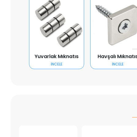
Yuvarlak Mıknatıs
Havşalı Mıknatı
İNCELE
İNCELE