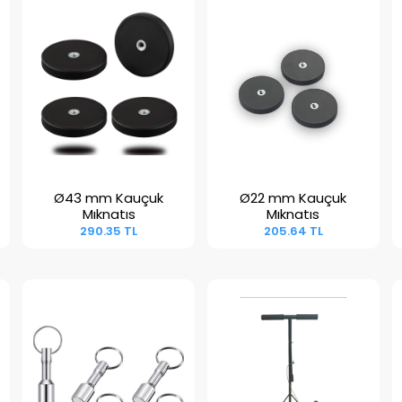
Ø43 mm Kauçuk
Ø22 mm Kauçuk
Sepete Ekle
Sepete Ekle
Mıknatıs
Mıknatıs
290.35 TL
205.64 TL