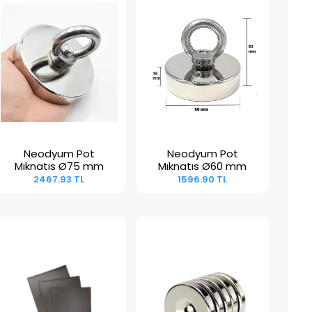
Neodyum Pot
Neodyum Pot
Sepete Ekle
Sepete Ekle
Mıknatıs Ø75 mm
Mıknatıs Ø60 mm
2467.93 TL
1596.90 TL