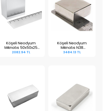
Köşeli Neodyum
Köşeli Neodyum
Sepete Ekle
Sepete Ekle
Mıknatıs 50x50x25
Mıknatıs N38
mm
50x50x20 mm
2082.94 TL
3484.13 TL